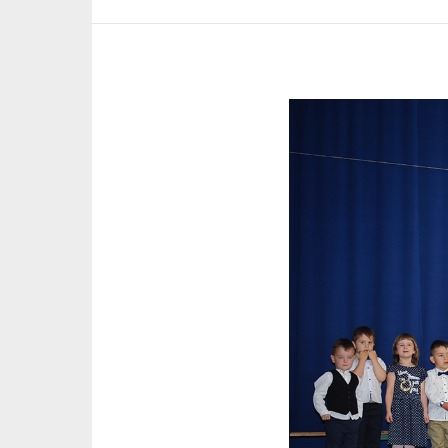
Pokaż
większy
obrazek