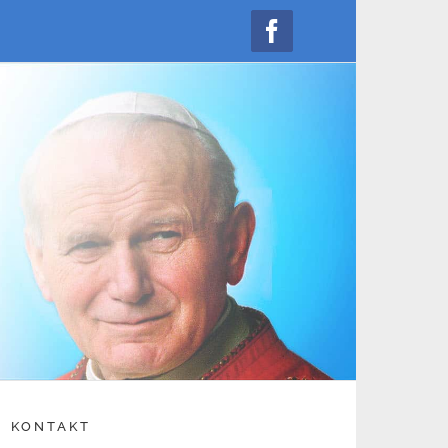
Facebook
KONTAKT