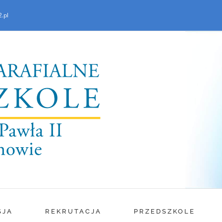
.pl
SJA
REKRUTACJA
PRZEDSZKOLE