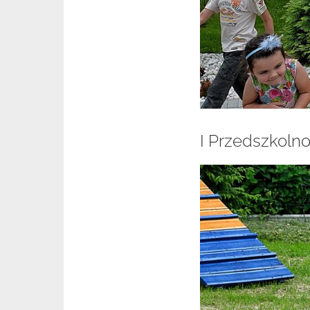
I Przedszkolno 