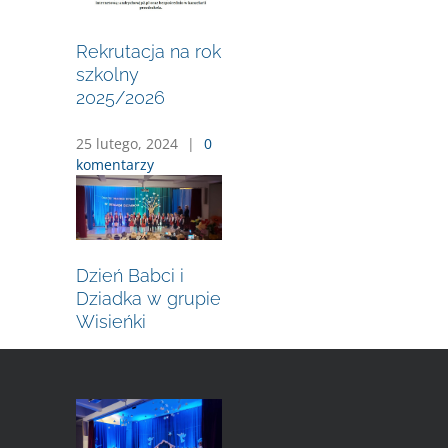
Rekrutacja na rok
szkolny
2025/2026
25 lutego, 2024
|
0
komentarzy
Dzień Babci i
Dziadka w grupie
Wisieńki
27 stycznia, 2024
|
0 komentarzy