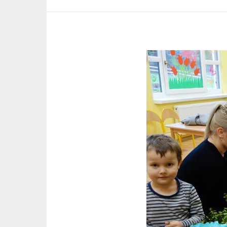
Pokaż
większy
obrazek