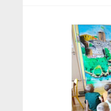
Pokaż
większy
obrazek