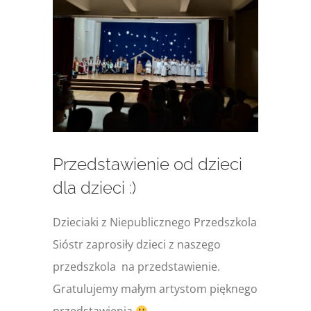
większy
obrazek
Przedstawienie od dzieci
dla dzieci :)
Dzieciaki z Niepublicznego Przedszkola
Sióstr zaprosiły dzieci z naszego
przedszkola na przedstawienie.
Gratulujemy małym artystom pięknego