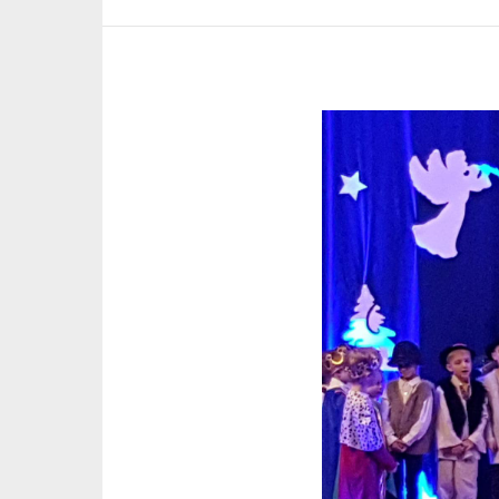
Pokaż
większy
obrazek