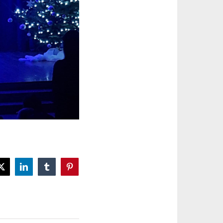
book
X
LinkedIn
Tumblr
Pinterest