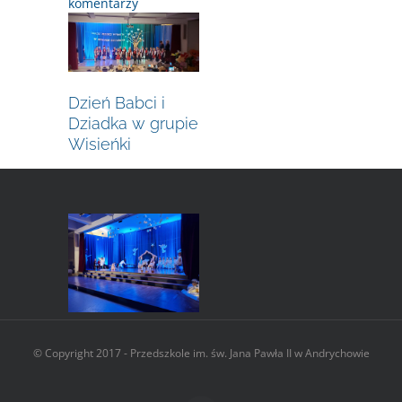
komentarzy
Dzień Babci i
Dziadka w grupie
Wisieńki
27 stycznia, 2024
|
0 komentarzy
Dzień Babci i
© Copyright 2017 - Przedszkole im. św. Jana Pawła II w Andrychowie
Dziadka w grupie
Malinki i Jagódki