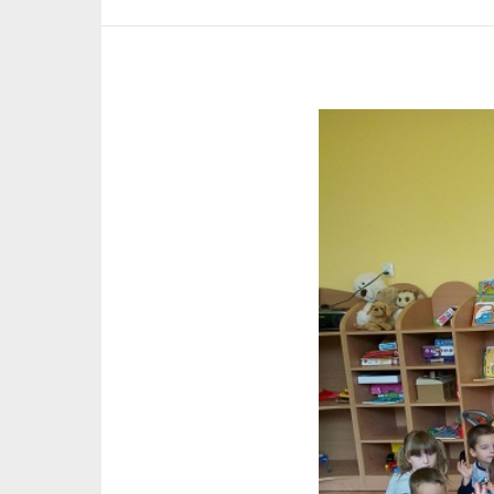
Pokaż
większy
obrazek