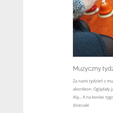
Muzyczny tydzi
Za nami tydzień z m
akordeon. Oglądały j
Alą… A na koniec tyg
dzieciaki