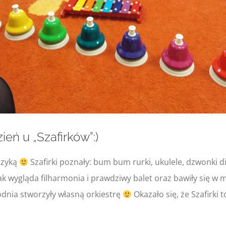
eń u „Szafirków”:)
uzyką
Szafirki poznały: bum bum rurki, ukulele, dzwonki d
ak wygląda filharmonia i prawdziwy balet oraz bawiły się w 
odnia stworzyły własną orkiestrę
Okazało się, że Szafirki