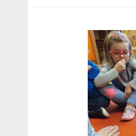
Pokaż
większy
obrazek