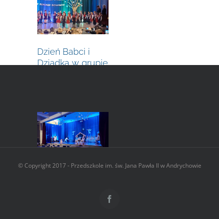
Dzień Babci i
Dziadka w grupie
Wisieńki
27 stycznia, 2024
|
0 komentarzy
© Copyright 2017 - Przedszkole im. św. Jana Pawła II w Andrychowie
Dzień Babci i
Dziadka w grupie
Facebook
Malinki i Jagódki