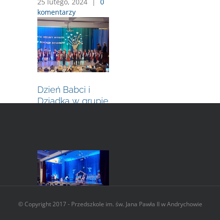
25 lutego, 2024
|
0
komentarzy
Dzień Babci i
Dziadka w grupie
Wisieńki
27 stycznia, 2024
|
0 komentarzy
© Copyright 2017 - Przedszkole im. św. Jana Pawła II w Andrychowie